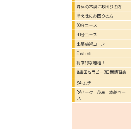
身体の不調にお困りの方
冷え性にお困りの方
60分コース
90分コース
出張施術コース
English
将来的な職種！
🔒起因セラピー3日間講習会
&キムチ
RVパーク 茂原 本納ベー
ス