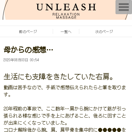
T
o
g
g
l
e
前のページ
一覧へ
次のページ
n
a
v
i
母からの感想…
g
a
t
2020年08月03日 00:54
i
o
n
生活にも支障をきたしていた右肩。
動画は苦手なので、手紙で感想伝えられたらと筆を取りま
す。
20年程前の事故で、ここ数年…肩から腕にかけて筋が引っ
張られる様な感じで手を上にあげること、後ろに回すこと
が出来にくくなっていました。
コロナ解除後から腕、肩、肩甲骨を集中的に●●●●●を