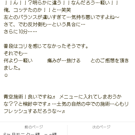
！！ん！！？明らかに違う！！なんだろう…軽い！！
俺、コッテたのか！！と…笑笑
左とのバランスが違いすぎて…気持ち悪いですよね〜
さて、でわ反対側も…という具合に…
さらに10分……
普段はコリを感じてなかったそうです。
それでも…
何より…軽い 痛みが…抜ける とのご感想を頂き
ました。
☺️
青空施術！良いですね♬ メニューに入れてしまおうか
な？？と検討中です♬…土気の自然の中での施術…心もリ
フレッシュするだろうな〜♬
前のページ
次のページ
6ヶ月モニター様 w.n様